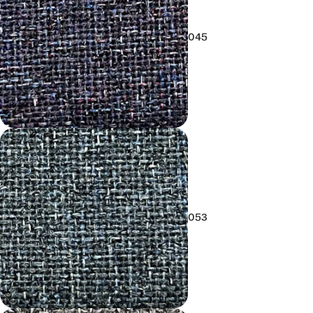
045
053