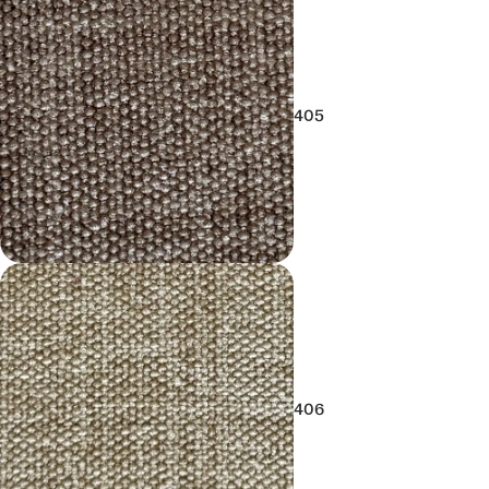
405
406