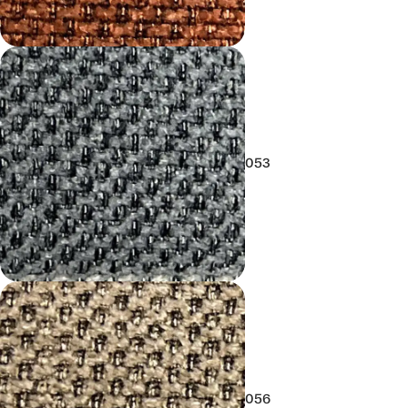
053
056