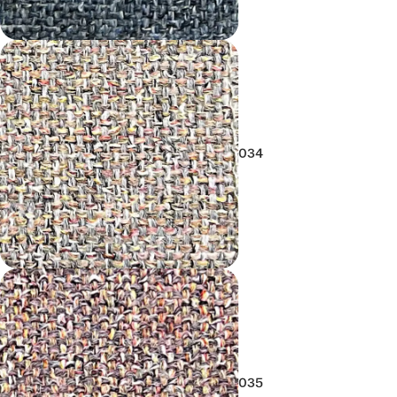
034
035