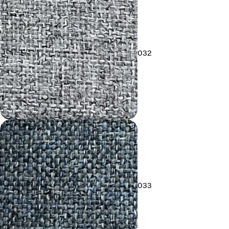
032
033