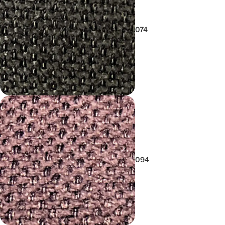
074
094