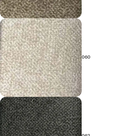
060
062