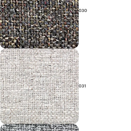
030
031