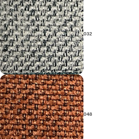
032
048