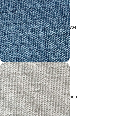
704
800