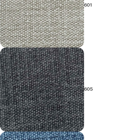
601
605